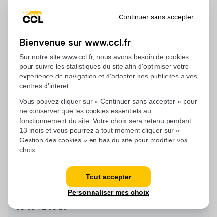
Continuer sans accepter
J'accepte les politiques de protection des données
Bienvenue sur www.ccl.fr
Sur notre site www.ccl.fr, nous avons besoin de cookies
Envoyer
pour suivre les statistiques du site afin d'optimiser votre
experience de navigation et d'adapter nos publicites a vos
centres d'interet.
Vous pouvez cliquer sur « Continuer sans accepter » pour
Informations de contact
ne conserver que les cookies essentiels au
fonctionnement du site. Votre choix sera retenu pendant
13 mois et vous pourrez a tout moment cliquer sur «
Adresse
Gestion des cookies » en bas du site pour modifier vos
Comptoir Commercial du Languedoc
choix.
Chemin de Montreveil, 81100 Castres
Tout accepter
Téléphone
Personnaliser mes choix
05 63 71 65 20