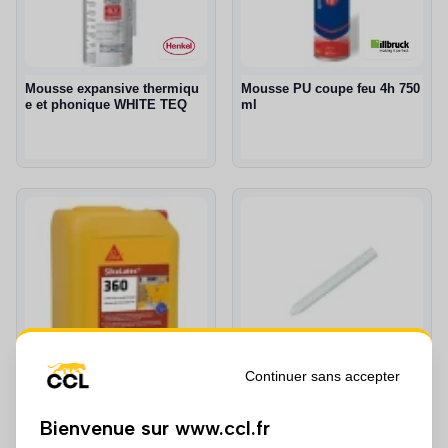
Mousse expansive thermiqu
Mousse PU coupe feu 4h 750
e et phonique WHITE TEQ
ml
Continuer sans accepter
Résine SIKALATEX
Craie de marquage
2 références
5 références
Bienvenue sur www.ccl.fr