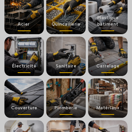
Plastique
Acier
Quincaillerie
bâtiment
Électricité
Sanitaire
Carrelage
Couverture
Plomberie
Matériaux