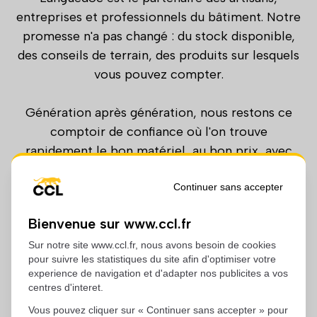
entreprises et professionnels du bâtiment. Notre
promesse n'a pas changé : du stock disponible,
des conseils de terrain, des produits sur lesquels
vous pouvez compter.
Génération après génération, nous restons ce
comptoir de confiance où l'on trouve
rapidement le bon matériel, au bon prix, avec
des équipes qui parlent le même langage que
vous.
Continuer sans accepter
Bienvenue sur www.ccl.fr
Sanitaire, électricité, matériaux, quincaillerie,
carrelage, couverture, plomberie, chauffage,
Sur notre site www.ccl.fr, nous avons besoin de cookies
pour suivre les statistiques du site afin d'optimiser votre
menuiserie, peinture, consommables… nous
experience de navigation et d'adapter nos publicites a vos
avons grandi avec vos chantiers pour répondre à
centres d'interet.
tous vos besoins du quotidien.
Vous pouvez cliquer sur « Continuer sans accepter » pour