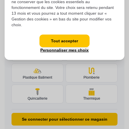
ne conserver que les cookies essentiels au
fonctionnement du site. Votre choix sera retenu pendant
13 mois et vous pourrez a tout moment cliquer sur «
NOS ACTIVITÉS
Gestion des cookies » en bas du site pour modifier vos
choix.
Sanitaire
Consommable
Tout accepter
Personnaliser mes choix
Couverture
Électricité
Plastique Batiment
Plomberie
Quincaillerie
Thermique
Se connecter pour sélectionner ce magasin